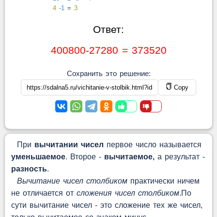
4
-1
=
3
Ответ:
400800-27280 = 373520
Сохранить это решение:
Copy
При
вычитании чисел
первое число называется
уменьшаемое
. Второе -
вычитаемое,
а результат -
разность
.
Вычитание чисел столбиком
практически ничем
не отличается от
сложения чисел столбиком
.По
сути вычитание чисел - это сложение тех же чисел,