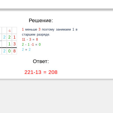
Решение:
1
меньше
3
поэтому занимаем 1 в
-1
старшем разряде.
2
2
1
11
-
3
=
8
-
1
3
2
-
1
-1
=
0
2
=
2
2
0
8
Ответ:
221-13 = 208