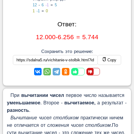
12
-
6
-1
=
5
1
-1
=
0
Ответ:
12.000-6.256 = 5.744
Сохранить это решение:
Copy
При
вычитании чисел
первое число называется
уменьшаемое
. Второе -
вычитаемое,
а результат -
разность
.
Вычитание чисел столбиком
практически ничем
не отличается от
сложения чисел столбиком
.По
сути вычитание чисел - это сложение тех же чисел,