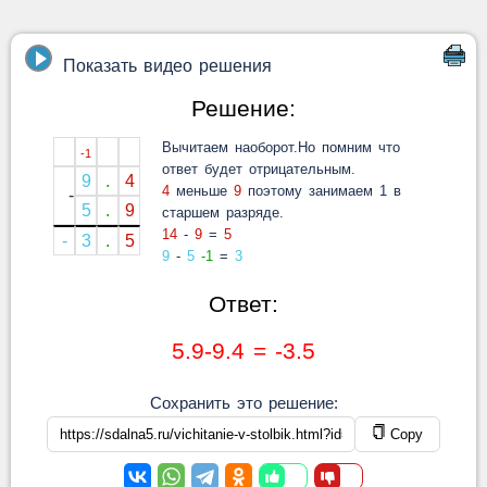
Показать видео решения
Решение:
Вычитаем наоборот.Но помним что
-1
ответ будет отрицательным.
9
.
4
4
меньше
9
поэтому занимаем 1 в
-
5
.
9
старшем разряде.
14
-
9
=
5
-
3
.
5
9
-
5
-1
=
3
Ответ:
5.9-9.4 = -3.5
Сохранить это решение:
Copy