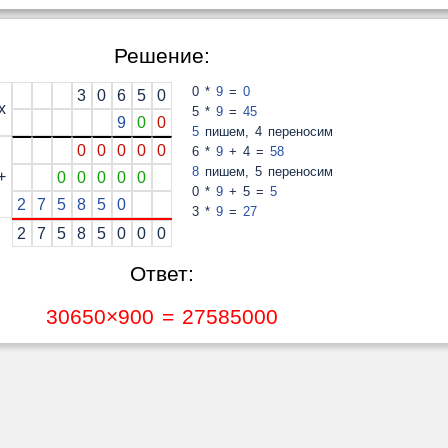
Решение:
0 *
9
=
0
3
0
6
5
0
x
5 *
9
=
45
9
0
0
5
пишем, 4 переносим
0
0
0
0
0
6 *
9
+ 4 =
58
8
пишем, 5 переносим
+
0
0
0
0
0
0 *
9
+ 5 =
5
2
7
5
8
5
0
3 *
9
=
27
2
7
5
8
5
0
0
0
Ответ:
30650×900 = 27585000