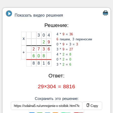
Показать видео решения
Решение:
4 *
9
=
36
3
0
4
x
6
пишем, 3 переносим
2
9
0 *
9
+ 3 =
3
2
7
3
6
3 *
9
=
27
+
4 *
2
=
8
6
0
8
0 *
2
=
0
8
8
1
6
3 *
2
=
6
Ответ:
29×304 = 8816
Сохранить это решение:
Copy