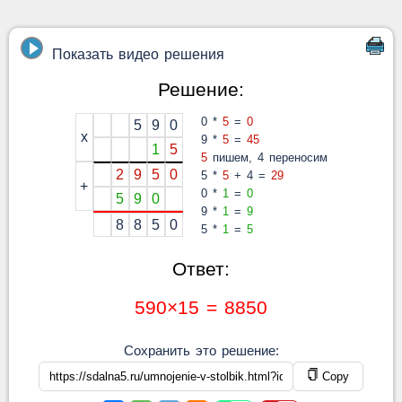
Показать видео решения
Решение:
0 *
5
=
0
5
9
0
x
9 *
5
=
45
1
5
5
пишем, 4 переносим
2
9
5
0
5 *
5
+ 4 =
29
+
0 *
1
=
0
5
9
0
9 *
1
=
9
8
8
5
0
5 *
1
=
5
Ответ:
590×15 = 8850
Сохранить это решение:
Copy