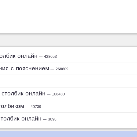
толбик онлайн
— 428053
ния с пояснением
— 268609
 столбик онлайн
— 108480
толбиком
— 40739
столбик онлайн
— 3098