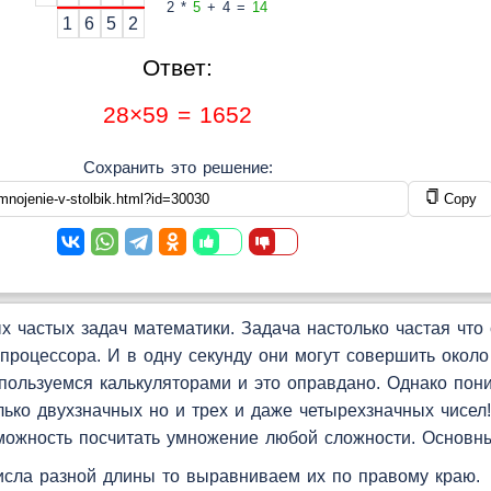
2 *
5
+ 4 =
14
1
6
5
2
Ответ:
28×59 = 1652
Сохранить это решение:
Copy
х частых задач математики. Задача настолько частая чт
 процессора. И в одну секунду они могут совершить окол
ользуемся калькуляторами и это оправдано. Однако пон
лько двухзначных но и трех и даже четырехзначных чисел
можность посчитать умножение любой сложности. Основны
исла разной длины то выравниваем их по правому краю.