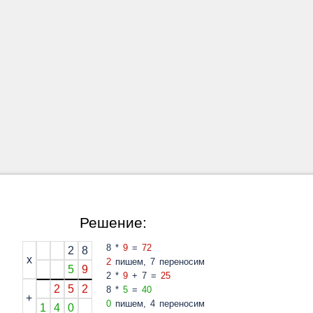
Решение:
8 *
9
=
72
2
8
x
2
пишем, 7 переносим
5
9
2 *
9
+ 7 =
25
2
5
2
8 *
5
=
40
+
0
пишем, 4 переносим
1
4
0