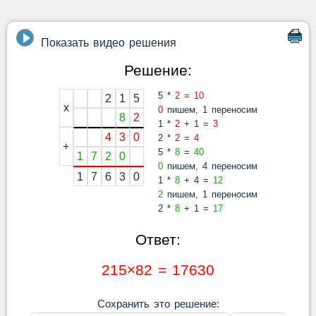
Показать видео решения
Решение:
5 *
2
=
10
2
1
5
x
0
пишем, 1 переносим
8
2
1 *
2
+ 1 =
3
4
3
0
2 *
2
=
4
+
5 *
8
=
40
1
7
2
0
0
пишем, 4 переносим
1
7
6
3
0
1 *
8
+ 4 =
12
2
пишем, 1 переносим
2 *
8
+ 1 =
17
Ответ:
215×82 = 17630
Сохранить это решение: