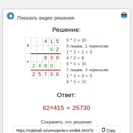
Показать видео решения
Решение:
5 *
2
=
10
4
1
5
x
0
пишем, 1 переносим
6
2
1 *
2
+ 1 =
3
8
3
0
4 *
2
=
8
+
5 *
6
=
30
2
4
9
0
0
пишем, 3 переносим
2
5
7
3
0
1 *
6
+ 3 =
9
4 *
6
=
24
Ответ:
62×415 = 25730
Сохранить это решение:
Copy