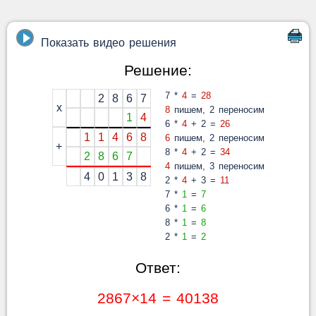
Показать видео решения
Решение:
7 *
4
=
28
2
8
6
7
x
8
пишем, 2 переносим
1
4
6 *
4
+ 2 =
26
1
1
4
6
8
6
пишем, 2 переносим
+
8 *
4
+ 2 =
34
2
8
6
7
4
пишем, 3 переносим
4
0
1
3
8
2 *
4
+ 3 =
11
7 *
1
=
7
6 *
1
=
6
8 *
1
=
8
2 *
1
=
2
Ответ:
2867×14 = 40138