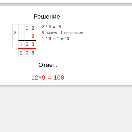
Решение:
2 *
9
=
18
1
2
x
8
пишем, 1 переносим
9
1 *
9
+ 1 =
10
1
0
8
1
0
8
Ответ:
12×9 = 108