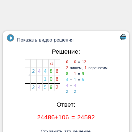
Показать видео решения
Решение:
6
+
6
=
12
+1
2
пишем,
1
переносим
2
4
4
8
6
8
+
1
=
9
+
1
0
6
4
+
1
=
5
4
=
4
2
4
5
9
2
2
=
2
Ответ:
24486+106 = 24592
Сохранить это решение: