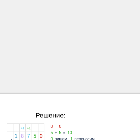
Решение:
0
=
0
+1
+1
5
+
5
=
10
1
8
7
5
0
0
пишем,
1
переносим