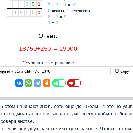
+
2
5
0
7
+
2
+
1
=
10
0
пишем,
1
переносим
1
9
0
0
0
8
+
1
=
9
1
=
1
Ответ:
18750+250 = 19000
Сохранить это решение:
Copy
 этом начинают знать дети еще до школы. И это не удиви
т складывать простые числа в уме всегда добьется больш
 совершенстве.
но если они двухзначные или трехзначные. Чтобы это б