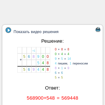
Показать видео решения
Решение:
0
+
8
=
8
+1
0
+
4
=
4
5
6
8
9
0
0
9
+
5
=
14
+
5
4
8
4
пишем,
1
переносим
8
+
1
=
9
5
6
9
4
4
8
6
=
6
5
=
5
Ответ:
568900+548 = 569448