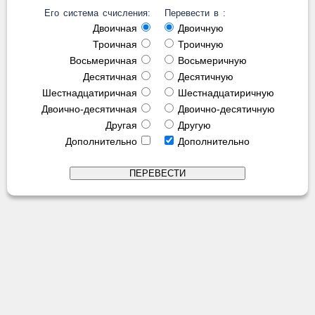
Его система счисления:
Перевести в :
Двоичная
Двоичную
Троичная
Троичную
Восьмеричная
Восьмеричную
Десятичная
Десятичную
Шестнадцатиричная
Шестнадцатиричную
Двоично-десятичная
Двоично-десятичную
Другая
Другую
Дополнительно
Дополнительно