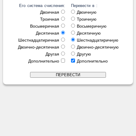
Его система счисления:
Перевести в :
Двоичная
Двоичную
Троичная
Троичную
Восьмеричная
Восьмеричную
Десятичная
Десятичную
Шестнадцатиричная
Шестнадцатиричную
Двоично-десятичная
Двоично-десятичную
Другая
Другую
Дополнительно
Дополнительно