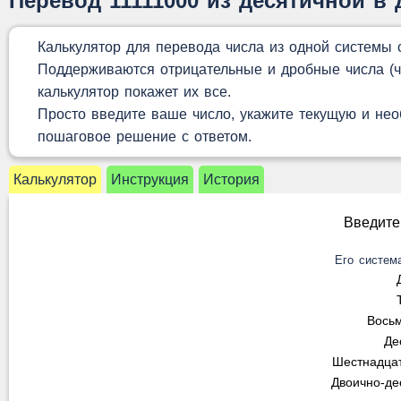
Перевод 11111000 из десятичной в
Калькулятор для перевода числа из одной системы 
Поддерживаются отрицательные и дробные числа (чи
калькулятор покажет их все.
Просто введите ваше число, укажите текущую и нео
пошаговое решение с ответом.
Калькулятор
Инструкция
История
Введите
Его систем
Вось
Де
Шестнадца
Двоично-д