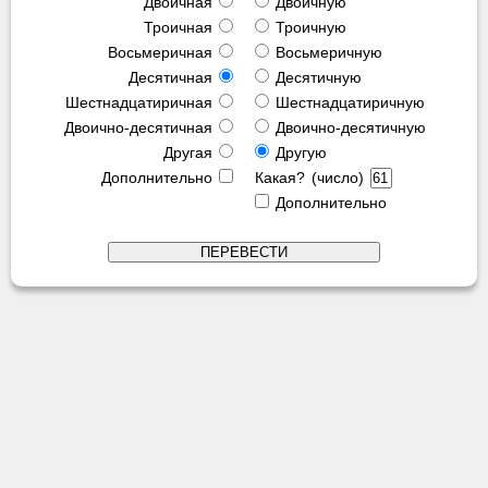
Двоичная
Двоичную
Троичная
Троичную
Восьмеричная
Восьмеричную
Десятичная
Десятичную
Шестнадцатиричная
Шестнадцатиричную
Двоично-десятичная
Двоично-десятичную
Другая
Другую
Дополнительно
Какая? (число)
Дополнительно