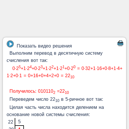
Показать видео решения
Выполним перевод в десятичную систему
счисления вот так:
5
4
3
2
1
0
0∙2
+1∙2
+0∙2
+1∙2
+1∙2
+0∙2
= 0∙32+1∙16+0∙8+1∙4+
1∙2+0∙1 = 0+16+0+4+2+0 = 22
10
Получилось: 010110
=22
2
10
Переведем число 22
в 5-ричное вот так:
10
Целая часть числа находится делением на
основание новой системы счисления:
5
22