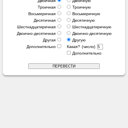
Двоичная
Двоичную
Троичная
Троичную
Восьмеричная
Восьмеричную
Десятичная
Десятичную
Шестнадцатиричная
Шестнадцатиричную
Двоично-десятичная
Двоично-десятичную
Другая
Другую
Дополнительно
Какая? (число)
Дополнительно