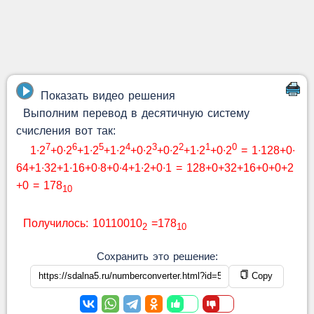
Показать видео решения
Выполним перевод в десятичную систему
счисления вот так:
7
6
5
4
3
2
1
0
1∙2
+0∙2
+1∙2
+1∙2
+0∙2
+0∙2
+1∙2
+0∙2
= 1∙128+0∙
64+1∙32+1∙16+0∙8+0∙4+1∙2+0∙1 = 128+0+32+16+0+0+2
+0 = 178
10
Получилось: 10110010
=178
2
10
Сохранить это решение:
Copy