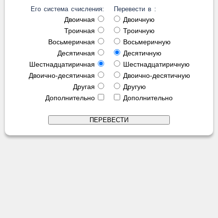
Его система счисления:
Перевести в :
Двоичная
Двоичную
Троичная
Троичную
Восьмеричная
Восьмеричную
Десятичная
Десятичную
Шестнадцатиричная
Шестнадцатиричную
Двоично-десятичная
Двоично-десятичную
Другая
Другую
Дополнительно
Дополнительно