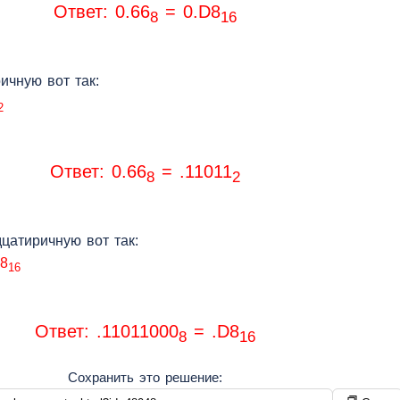
Ответ: 0.66
= 0.D8
8
16
ичную вот так:
2
Ответ: 0.66
= .11011
8
2
цатиричную вот так:
8
16
Ответ: .11011000
= .D8
8
16
Сохранить это решение: