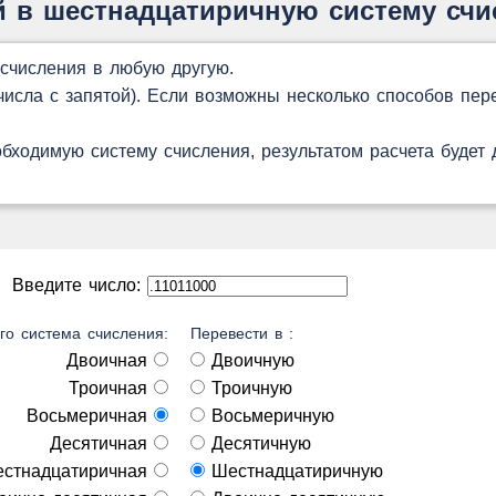
й в шестнадцатиричную систему счи
 счисления в любую другую.
сла с запятой). Если возможны несколько способов пере
обходимую систему счисления, результатом расчета будет
Введите число:
го система счисления:
Перевести в :
Двоичная
Двоичную
Троичная
Троичную
Восьмеричная
Восьмеричную
Десятичная
Десятичную
стнадцатиричная
Шестнадцатиричную