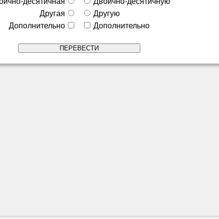
оично-десятичная
Двоично-десятичную
Другая
Другую
Дополнительно
Дополнительно