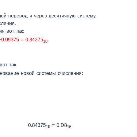
й перевод и через десятичную систему.
сления.
я вот так:
+0.09375 = 0.84375
10
от так:
нование новой системы счисления:
0.84375
= 0.D8
10
16