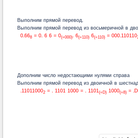
Выполним прямой перевод.
Выполним прямой перевод из восьмеричной в дво
0.66
= 0. 6 6 = 0
. 6
6
= 000.110110
8
(=000)
(=110)
(=110)
Дополним число недостающими нулями справа
Выполним прямой перевод из двоичной в шестнад
.11011000
= . 1101 1000 = . 1101
1000
= .D
2
(=D)
(=8)