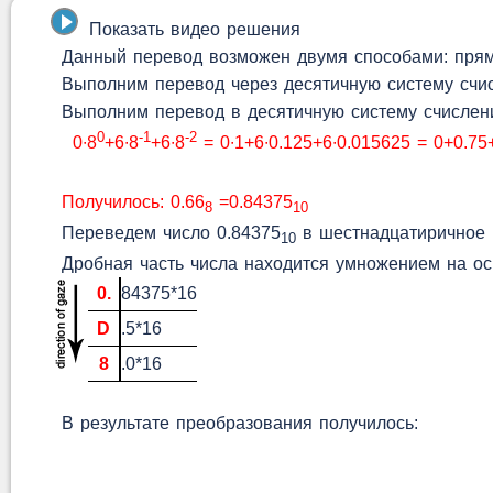
Показать видео решения
Данный перевод возможен двумя способами: прямо
Выполним перевод через десятичную систему счи
Выполним перевод в десятичную систему счислени
0
-1
-2
0∙8
+6∙8
+6∙8
= 0∙1+6∙0.125+6∙0.015625 = 0+0.75
Получилось: 0.66
=0.84375
8
10
Переведем число 0.84375
в шестнадцатиричное в
10
Дробная часть числа находится умножением на ос
0.
84375*16
D
.5*16
8
.0*16
В результате преобразования получилось: