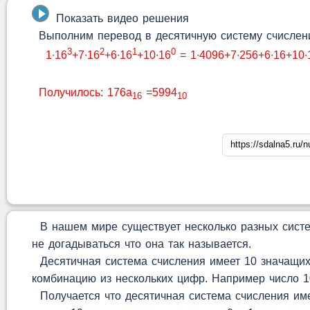
Показать видео решения
Выполним перевод в десятичную систему счислени
3
2
1
0
1∙16
+7∙16
+6∙16
+10∙16
= 1∙4096+7∙256+6∙16+10∙
Получилось: 176a
=5994
16
10
В нашем мире существует несколько разных систем
не догадываться что она так называется.
Десятичная система счисления имеет 10 значащих 
комбинацию из нескольких цифр. Например число 10
Получается что десятичная система счисления имее