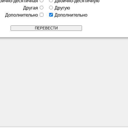
оично-десятичная
Двоично-десятичную
Другая
Другую
Дополнительно
Дополнительно