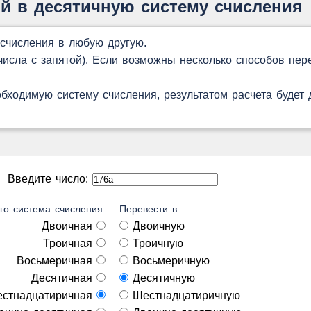
й в десятичную систему счисления
 счисления в любую другую.
сла с запятой). Если возможны несколько способов пере
обходимую систему счисления, результатом расчета будет
Введите число:
го система счисления:
Перевести в :
Двоичная
Двоичную
Троичная
Троичную
Восьмеричная
Восьмеричную
Десятичная
Десятичную
стнадцатиричная
Шестнадцатиричную