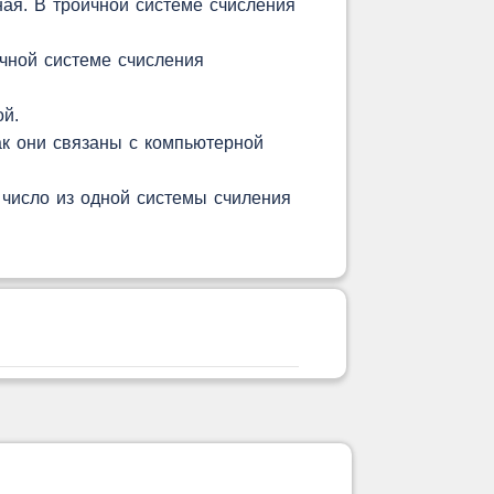
чная. В троичной системе счисления
чной системе счисления
ой.
ак они связаны с компьютерной
 число из одной системы счиления