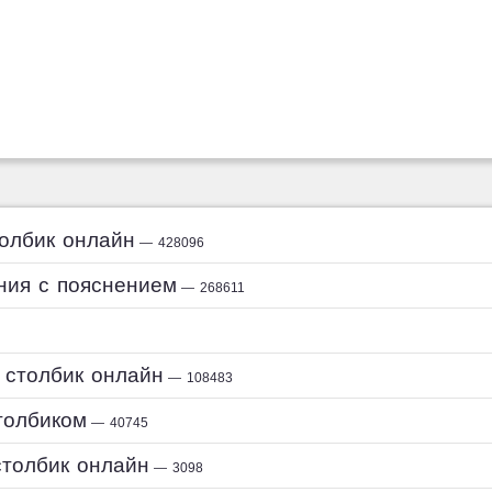
толбик онлайн
— 428096
ния с пояснением
— 268611
 столбик онлайн
— 108483
толбиком
— 40745
столбик онлайн
— 3098