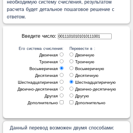
необходимую систему счисления, результатом
расчета будет детальное пошаговое решение с
ответом.
Введите число:
Его система счисления:
Перевести в :
Двоичная
Двоичную
Троичная
Троичную
Восьмеричная
Восьмеричную
Десятичная
Десятичную
Шестнадцатиричная
Шестнадцатиричную
Двоично-десятичная
Двоично-десятичную
Другая
Другую
Дополнительно
Дополнительно
Данный перевод возможен двумя способами: