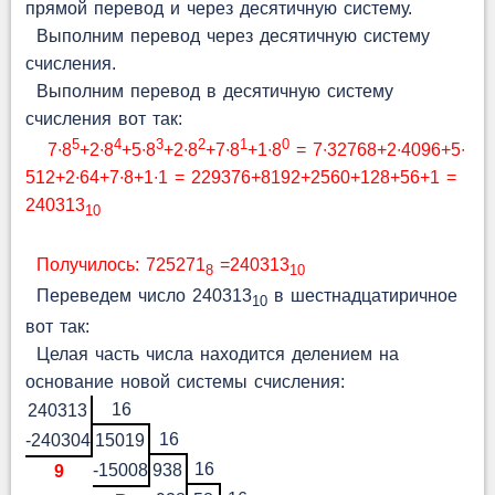
прямой перевод и через десятичную систему.
Выполним перевод через десятичную систему
счисления.
Выполним перевод в десятичную систему
счисления вот так:
5
4
3
2
1
0
7∙8
+2∙8
+5∙8
+2∙8
+7∙8
+1∙8
= 7∙32768+2∙4096+5∙
512+2∙64+7∙8+1∙1 = 229376+8192+2560+128+56+1 =
240313
10
Получилось: 725271
=240313
8
10
Переведем число 240313
в шестнадцатиричное
10
вот так:
Целая часть числа находится делением на
основание новой системы счисления:
16
240313
16
-240304
15019
16
-15008
938
9