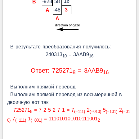
16
-928
58
B
-48
3
A
A
В результате преобразования получилось:
240313
= 3AAB9
10
16
Ответ: 725271
= 3AAB9
8
16
Выполним прямой перевод.
Выполним прямой перевод из восьмеричной в
двоичную вот так:
725271
= 7 2 5 2 7 1 = 7
2
5
2
8
(=111)
(=010)
(=101)
(=01
7
1
= 111010101010111001
0)
(=111)
(=001)
2