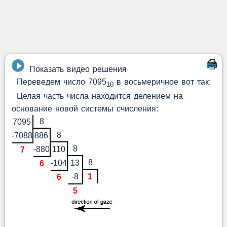
Показать видео решения
Переведем число 7095
в восьмеричное вот так:
10
Целая часть числа находится делением на
основание новой системы счисления:
8
7095
8
-7088
886
8
-880
110
7
8
-104
13
6
-8
1
6
5