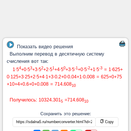
Показать видео решения
Выполним перевод в десятичную систему
счисления вот так:
4
3
2
1
0
-1
-2
-3
1∙5
+0∙5
+3∙5
+2∙5
+4∙5
+3∙5
+0∙5
+1∙5
= 1∙625+
0∙125+3∙25+2∙5+4∙1+3∙0.2+0∙0.04+1∙0.008 = 625+0+75
+10+4+0.6+0+0.008 = 714.608
10
Получилось: 10324.301
=714.608
5
10
Сохранить это решение:
Copy