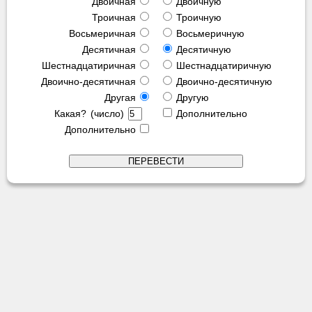
Двоичная
Двоичную
Троичная
Троичную
Восьмеричная
Восьмеричную
Десятичная
Десятичную
Шестнадцатиричная
Шестнадцатиричную
Двоично-десятичная
Двоично-десятичную
Другая
Другую
Какая? (число)
Дополнительно
Дополнительно