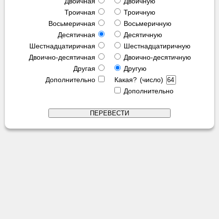
Двоичная
Двоичную
Троичная
Троичную
Восьмеричная
Восьмеричную
Десятичная
Десятичную
Шестнадцатиричная
Шестнадцатиричную
Двоично-десятичная
Двоично-десятичную
Другая
Другую
Дополнительно
Какая? (число)
Дополнительно