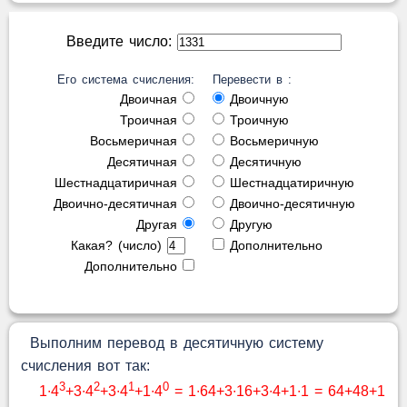
Введите число:
Его система счисления:
Перевести в :
Двоичная
Двоичную
Троичная
Троичную
Восьмеричная
Восьмеричную
Десятичная
Десятичную
Шестнадцатиричная
Шестнадцатиричную
Двоично-десятичная
Двоично-десятичную
Другая
Другую
Какая? (число)
Дополнительно
Дополнительно
Выполним перевод в десятичную систему
счисления вот так:
3
2
1
0
1∙4
+3∙4
+3∙4
+1∙4
= 1∙64+3∙16+3∙4+1∙1 = 64+48+1