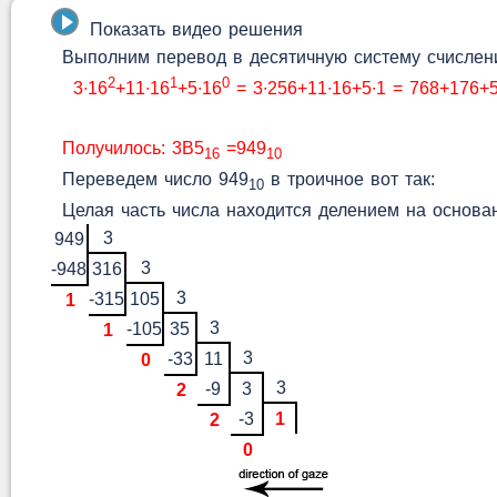
Показать видео решения
Выполним перевод в десятичную систему счислени
2
1
0
3∙16
+11∙16
+5∙16
= 3∙256+11∙16+5∙1 = 768+176+
Получилось: 3B5
=949
16
10
Переведем число 949
в троичное вот так:
10
Целая часть числа находится делением на основа
3
949
3
-948
316
3
-315
105
1
3
-105
35
1
3
-33
11
0
3
-9
3
2
-3
1
2
0