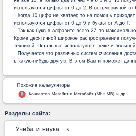
не все 10, а только два из них - это 0 и 1, то по
используются цифры от 0 до 2. В восьмеричной от 0
Когда 10 цифр не хватает, то на помошь приходят
используются цифры от 0 до 9 и буквы от A до F.
Так как букв в алфавите всего 27, то максимально
Кроме десятичной широкое распространение получи
техникой. Остальные используются реже и большей
Получается что различных систем счисления доста
в какую-нибудь другую. В этом Вам и поможет данн
Похожие калькуляторы:
Конвертор Мегабит в Мегабайт (Mbit MB) и др.
Разделы сайта:
Учеба и наука
— 5