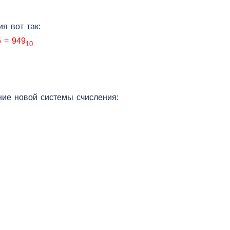
я вот так:
5 = 949
10
ние новой системы счисления: