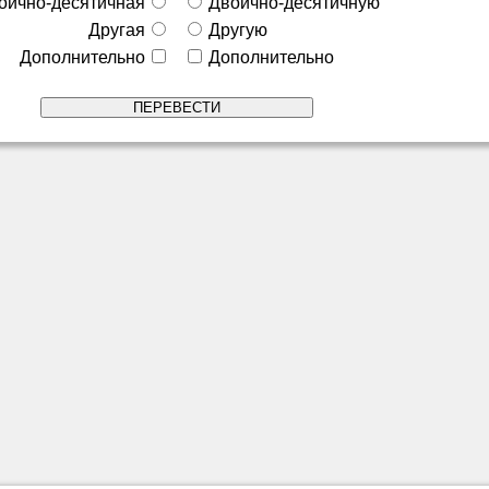
оично-десятичная
Двоично-десятичную
Другая
Другую
Дополнительно
Дополнительно