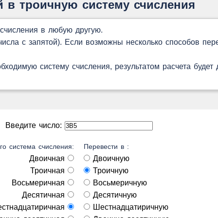
й в троичную систему счисления
 счисления в любую другую.
сла с запятой). Если возможны несколько способов пере
обходимую систему счисления, результатом расчета будет
Введите число:
го система счисления:
Перевести в :
Двоичная
Двоичную
Троичная
Троичную
Восьмеричная
Восьмеричную
Десятичная
Десятичную
стнадцатиричная
Шестнадцатиричную