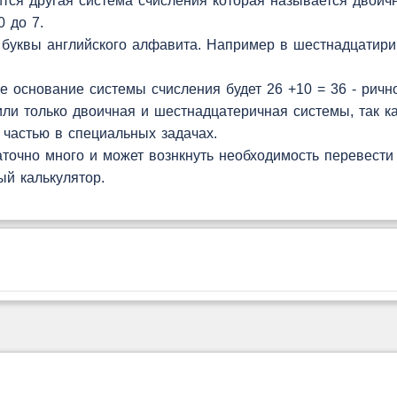
лучится другая система счисления которая называется двои
 до 7.
 буквы английского алфавита. Например в шестнадцатири
е основание системы счисления будет 26 +10 = 36 - ричн
ли только двоичная и шестнадцатеричная системы, так к
 частью в специальных задачах.
точно много и может вознкнуть необходимость перевести
ый калькулятор.