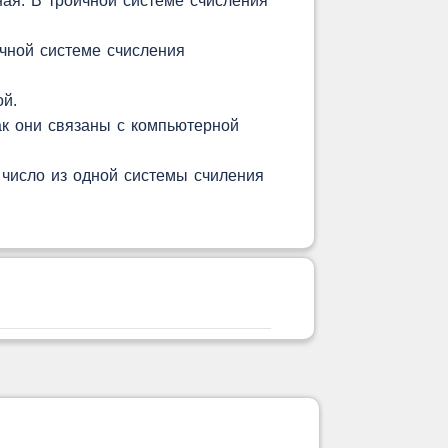
чная. В троичной системе счисления
чной системе счисления
ой.
ак они связаны с компьютерной
 число из одной системы счиления