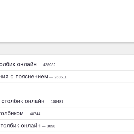
толбик онлайн
— 428082
ния с пояснением
— 268611
 столбик онлайн
— 108481
толбиком
— 40744
столбик онлайн
— 3098