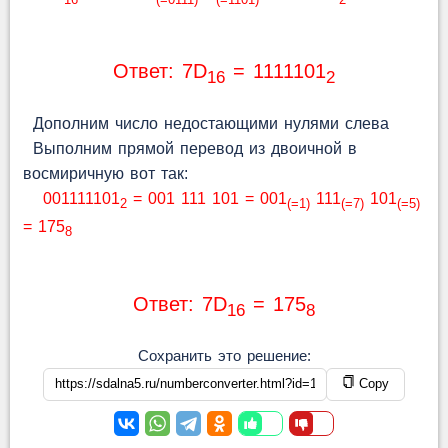
Ответ: 7D
= 1111101
16
2
Дополним число недостающими нулями слева
Выполним прямой перевод из двоичной в
восмиричную вот так:
001111101
= 001 111 101 = 001
111
101
2
(=1)
(=7)
(=5)
= 175
8
Ответ: 7D
= 175
16
8
Сохранить это решение:
Copy