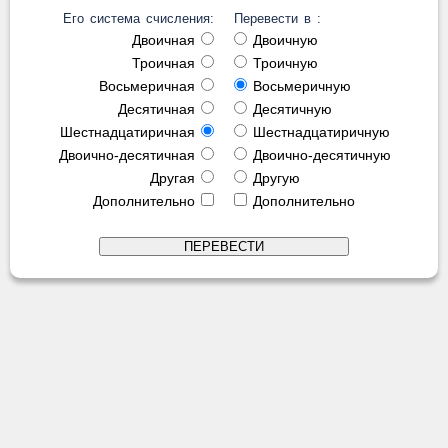
Его система счисления:
Перевести в :
Двоичная
Двоичную
Троичная
Троичную
Восьмеричная
Восьмеричную
Десятичная
Десятичную
Шестнадцатиричная
Шестнадцатиричную
Двоично-десятичная
Двоично-десятичную
Другая
Другую
Дополнительно
Дополнительно