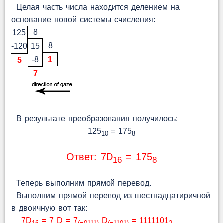
Целая часть числа находится делением на
основание новой системы счисления:
8
125
8
-120
15
-8
1
5
7
В результате преобразования получилось:
125
= 175
10
8
Ответ: 7D
= 175
16
8
Теперь выполним прямой перевод.
Выполним прямой перевод из шестнадцатиричной
в двоичную вот так:
7D
= 7 D = 7
D
= 1111101
16
(=0111)
(=1101)
2