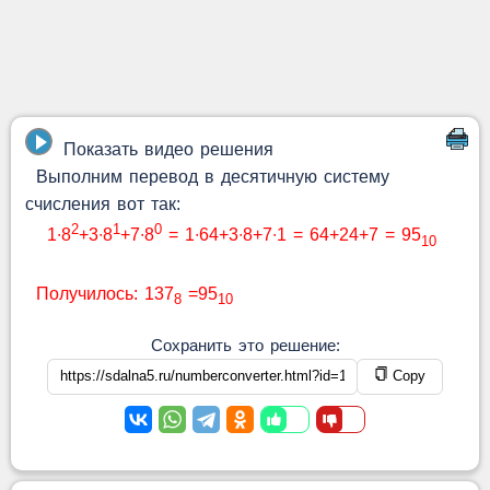
Показать видео решения
Выполним перевод в десятичную систему
счисления вот так:
2
1
0
1∙8
+3∙8
+7∙8
= 1∙64+3∙8+7∙1 = 64+24+7 = 95
10
Получилось: 137
=95
8
10
Сохранить это решение:
Copy